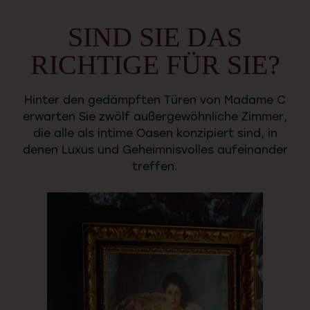
SIND
SIE
DAS
RICHTIGE
FÜR
SIE?
Hinter
den
gedämpften
Türen
von
Madame
C
erwarten
Sie
zwölf
außergewöhnliche
Zimmer,
die
alle
als
intime
Oasen
konzipiert
sind,
in
denen
Luxus
und
Geheimnisvolles
aufeinander
treffen.
LA MYSTIQUE