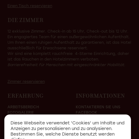
Einen Tisch reservieren
DIE ZIMMER
12 exklusive Zimmer. Check-in ab 15 Uhr, Check-out bis 12 Uhr.
Ein engagiertes Team für einen außergewöhnlichen Aufenthalt.
Um Ihnen einen ruhigen Aufenthalt zu garantieren, ist das Hotel
ausschließlich für Erwachsene reserviert.
Wir sind eine komplett rauchfreie 4-Sterne Einrichtung, daher
ist das Rauchen in den Hotelzimmern verboten.
Barrierefreiheit für Menschen mit eingeschränkter Mobilität.
Zimmer reservieren
ERFAHRUNG
INFORMATIONEN
ARBEITSBEREICH
KONTAKTIEREN SIE UNS
FOTOGALERIE
FACEBOOK
PRESSE
INSTAGRAM
Diese Webseite verwendet 'Cookies' um Inhalte und
Anzeigen zu personalisieren und zu analysieren.
Bestimmen Sie, welche Dienste benutzt werden